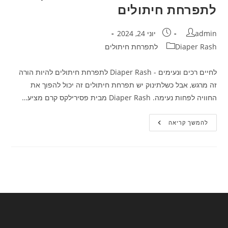
לתפרחת חיתולים
מחבר:
פורסם:
admin
יוני 24, 2024
קטגוריה:
Diaper Rash לתפרחת חיתולים
לחיים רכים ונעימים - Diaper Rash לתפרחת חיתולים להיות הורה
זה מרגש, אבל כשלתינוק יש תפרחת חיתולים זה יכול להפוך את
החוויה לפחות נעימה. Diaper Rash מבית פסירילקס קרם מציע…
לחיים
להמשך קריאה
רכים
ונעימים
–
Diaper
Rash
לתפרחת
חיתולים