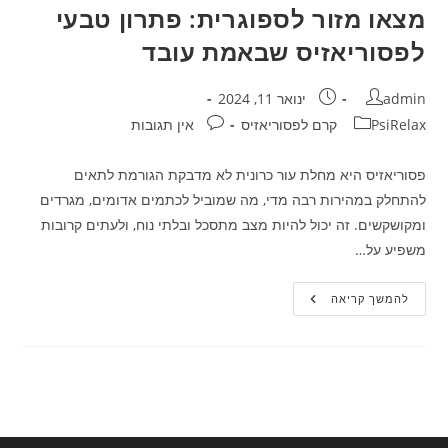
מצאו מזור לספוגרית: פתרון טבעי
לפסוריאזיס שבאמת עובד
מחבר:
פורסם:
admin
ינואר 11, 2024
קטגוריה:
תגובות:
PsiRelax קרם לפסוריאזיס
אין תגובות
פסוריאזיס היא מחלת עור כרונית לא מדבקת הגורמת לתאים
להתחלק במהירות רבה מדי, מה שמוביל לכתמים אדומים, מגרדים
ומקושקשים. זה יכול להיות מצב מתסכל ובלתי נוח, ולעתים קרובות
משפיע על…
מצאו
להמשך קריאה
מזור
לספוגרית:
פתרון
טבעי
לפסוריאזיס
שבאמת
עובד