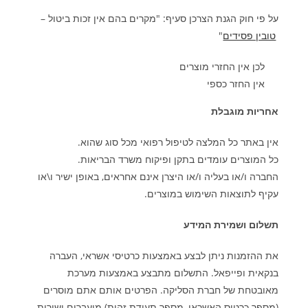
על פי חוק הגנת הצרכן סעיף: "מקרים בהם אין זכות ביטול –
טובין פסידים
"
לכן אין החזרי מוצרים
אין החזר כספי
אחריות מוגבלת
אין באתר כל המלצה לטיפול רפואי מכל סוג שהוא
.
כל המוצרים עומדים בתקן ופיקוח משרד הבריאות
.
החברה ו/או בעליה ו/או היצרן אינם אחראים, באופן ישיר ו\או
עקיף לתוצאות השימוש במוצרים
.
תשלום ושמירת המידע
את ההזמנות ניתן לבצע באמצעות כרטיסי אשראי, העברה
בנקאית ופייפאל. התשלום מתבצע באמצעות מערכת
מאובטחת של חברת הסליקה. הפרטים אותם אתם מוסרים
(מספר כרטיס האשראי, מספר תעודת זהות) מועברים ישירות