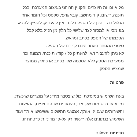
מלוא זכויות היוצרים והקניין הרוחני בעיצוב המערכת ובכל
תוכנה, יישום, קוד מחשב, קובץ גרפי, טקסט וכל חומר אחר
הכלול בה – הינן של הספק בלבד. אין להעתיק, להפיץ, להציג
בפומבי או למסור לצד שלישי כל חלק מן הנ"ל בלא קבל
הסכמתו של הספק בכתב ומראש
.
סימני המסחר באתר הינם קניינם של הספק.
לא ניתן להעביר ו/או להעתיק כלי/ קוד/ תוכנה/ תמונה וכו'
ממערכת הספק ללא הסכמה שלו בכתב או כחלק ממוצר
שמציע הספק
.
פרטיות
בעת השימוש במערכת יכול שיצטבר מידע על מוצרים שרכשת,
מידע או פרסומות שקראת, העמודים שבהם צפית, ההצעות
והשירותים שעניינו אותך, אמצעי התשלום ששימשו אותך ועוד.
השימוש בנתונים אלה ייעשה רק על-פי מדיניות פרטיות זו
.
מדיניות תשלום