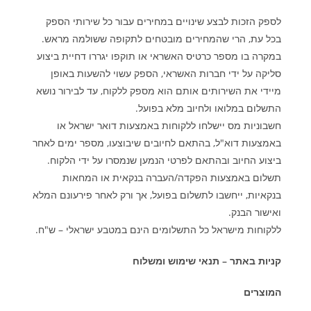
לספק הזכות לבצע שינויים במחירים עבור כל שירותי הספק
בכל עת, הרי שהמחירים מובטחים לתקופה ששולמה מראש
.
במקרה בו מספר כרטיס האשראי או תוקפו יגררו דחיית ביצוע
סליקה על ידי חברות האשראי, הספק עשוי להשעות באופן
מיידי את השירותים אותם הוא מספק ללקוח, עד לבירור נושא
התשלום במלואו ולחיוב מלא בפועל
.
חשבוניות מס יישלחו ללקוחות באמצעות דואר ישראל או
באמצעות דוא"ל, בהתאם לחיובים שיבוצעו, מספר ימים לאחר
ביצוע החיוב ובהתאם לפרטי הנמען שנמסרו על ידי הלקוח
.
תשלום באמצעות הפקדה/העברה בנקאית או המחאות
בנקאיות, ייחשבו לתשלום בפועל, אך ורק לאחר פירעונם המלא
ואישור הבנק
.
ללקוחות מישראל כל התשלומים הינם במטבע ישראלי – ש"ח
.
קניות באתר – תנאי שימוש ומשלוח
המוצרים