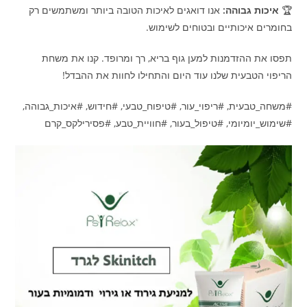
🏆
איכות גבוהה:
אנו דואגים לאיכות הטובה ביותר ומשתמשים רק
בחומרים איכותיים ובטוחים לשימוש.
תפסו את ההזדמנות למען גוף בריא, רך ומרופד. קנו את משחת
הריפוי הטבעית שלנו עוד היום והתחילו לחוות את ההבדל!
#משחה_טבעית, #ריפוי_עור, #טיפוח_טבעי, #חידוש, #איכות_גבוהה,
#שימוש_יומיומי, #טיפול_בעור, #חוויית_טבע, #פסירילקס_קרם