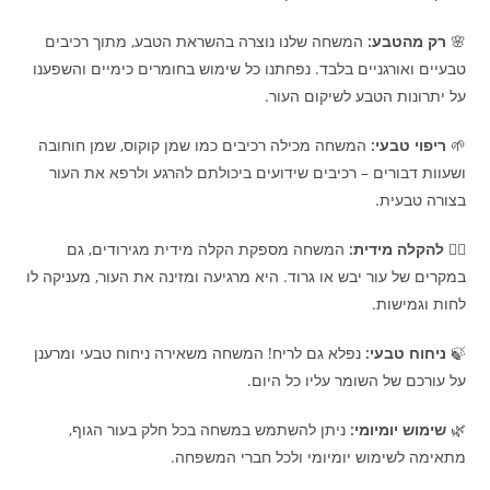
🌸
רק מהטבע:
המשחה שלנו נוצרה בהשראת הטבע, מתוך רכיבים
טבעיים ואורגניים בלבד. נפחתנו כל שימוש בחומרים כימיים והשפענו
על יתרונות הטבע לשיקום העור.
🌱
ריפוי טבעי:
המשחה מכילה רכיבים כמו שמן קוקוס, שמן חוחובה
ושעוות דבורים – רכיבים שידועים ביכולתם להרגע ולרפא את העור
בצורה טבעית.
💆‍♀️
להקלה מידית:
המשחה מספקת הקלה מידית מגירודים, גם
במקרים של עור יבש או גרוד. היא מרגיעה ומזינה את העור, מעניקה לו
לחות וגמישות.
🍃
ניחוח טבעי:
נפלא גם לריח! המשחה משאירה ניחוח טבעי ומרענן
על עורכם של השומר עליו כל היום.
🌿
שימוש יומיומי:
ניתן להשתמש במשחה בכל חלק בעור הגוף,
מתאימה לשימוש יומיומי ולכל חברי המשפחה.