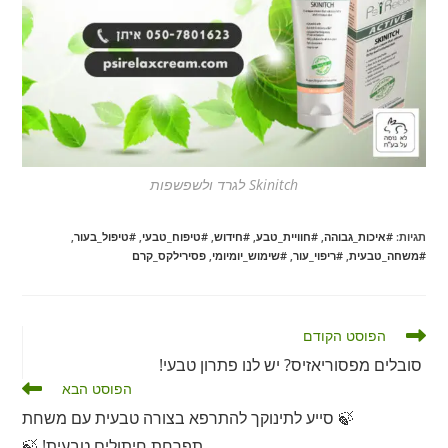
Skinitch לגרד ולשפשפות
תגיות
:
#איכות_גבוהה
,
#חוויית_טבע
,
#חידוש
,
#טיפוח_טבעי
,
#טיפול_בעור
,
#משחה_טבעית
,
#ריפוי_עור
,
#שימוש_יומיומי
,
פסירילקס_קרם
לקרוא
הפוסט הקודם
מאמרים
סובלים מפסוריאזיס? יש לנו פתרון טבעי!
נוספים
הפוסט הבא
🍃 סייע לתינוקך להתרפא בצורה טבעית עם משחת
תפרחת חיתולים טבעית! 🍃