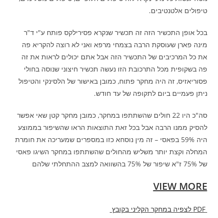
טיפולים אלטנטיבים.
בכל אופן התכשיר הזה זה תכשיר שנקרא פסירילקס פותח ע"י ד"ר
מינה פארן שעוסקת הרבה בצמחי מרפא ואני לא רוצה להקריא פה
את כל המרכיבים של התכשיר הזה אבל אתם יכולים לראות את זה
פה בשקופית מכל התרכובת הזו נעשה תכשיר חיצוני שנוסה בחולי
פסוריאזיס, זה היה מחקר פתוח, כמובן באישור של הלסינקי והטיפול
ניתן פעמיים ביום לתקופה של עד חודש.
סה"כ היו 22 חולים שהשתתפו במחקר, כמובן מחקר קטן שאי אפשר
להסיק ממנו הרבה אבל בכל זאת התוצאות הראו שהשיפור בממוצע
היה 59% בפאסי – זה מין נוסחא כזו במספרים שמעריכה את חומרת
המחלה וקצת יותר משליש מהחולים שהשתתפו במחקר השיגו פאסי
של 75% ז"א שיפור של 75% בהשוואה למצב ההתחלתי שלהם
VIEW MORE
PDF לצפיה במחקר הקליני בקובץ