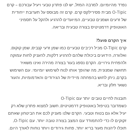
נפרד מהיומיום. למרבה המזל, יש לנו פתרון טבעי ויעיל עבורכם – קרם
O-Tipic מבית פסירילקס קרם. קרם זה מבוסס על תערובת ייחודית
של זרעים ושמנים טבעיים, המיועדים להרגיע ולהקל על תסמיני
האוטופיק דרמטיטיס בצורה טבעית ובריאה.
איך הקרם פועל?
קרם O-Tipic מכיל רכיבים טבעיים כמו שמן זרעי קנביס, שמן קוקוס,
ואלוורה, הידועים ביכולת שלהם להרגיע דלקות, להעניק לחות עמוקה
ולהפחית גירויים. הקרם נספג בעור בצורה מהירה ואינו משאיר
תחושה שמנונית, מה שהופך אותו לנוח לשימוש יומיומי. עם השימוש
בקרם, ניתן לחוש בהפחתה מיידית של הגירודים והאדמומיות, והעור
נשאר חלק ובריא.
תובנות לחיים טובים יותר עם O-Tipic
כשמדובר בטיפול באוטופיק דרמטיטיס, חשוב למצוא פתרון שלא רק
יעיל אלא גם בטוח וטבעי. הקרם שלנו מעניק לכם את הביטחון שאתם
זקוקים לו כדי להתמודד עם המצב בצורה טובה יותר. עם O-Tipic,
תוכלו ליהנות מעור בריא יותר, פחות גירודים ויותר נוחות לאורך היום.