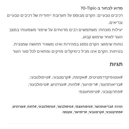
מדוע לבחור ב-O-Tipic?
רכיבים טבעיים: הקרם מבוסס על תערובת ייחודית של רכיבים טבעיים
ובריאים.
יעילות מוכחת: משתמשים רבים מדווחים על שיפור משמעותי במצב
העור לאחר שימוש קבוע.
נוחות שימוש: הקרם נספג במהירות ואינו משאיר תחושה שמנונית.
בטיחות: הקרם אינו מכיל כימיקלים מזיקים ומתאים לכל סוגי העור
תגיות
#אוטופיקדרמטיטיס, #אקזמה, #קרםטבעי, #טיפולטבעי,
#בריאותהעור, #ריפויעור, #לחות, #עוררגיש, #טיפולבעור,
#פתרוןטבעי, #טיפוחעצמי
תגיות
:
#בריאותהעור
,
#טיפוחעצמי
,
#טיפולבעור
,
#טיפולטבעי
,
#לחות
,
#עוררגיש
,
#פתרוןטבעי
,
#קרםטבעי
,
#ריפויעור
,
אקזמה