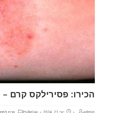
הכירו: פסירילקס קרם – 
מחבר:
פורסם:
קטגוריה:
admin
יוני 21, 2024
PsiRelax קרם לפסוריאזיס