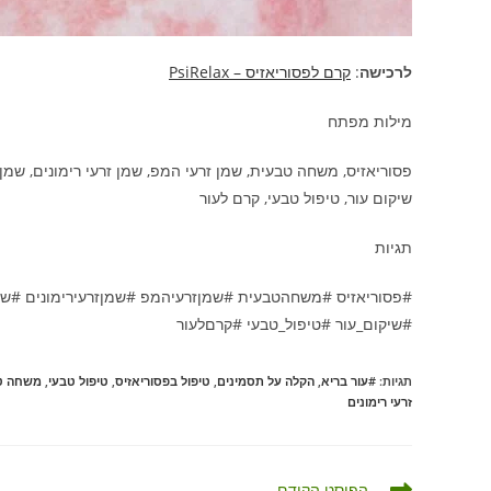
לרכישה
:
קרם לפסוריאזיס – PsiRelax
מילות מפתח
פסוריאזיס, משחה טבעית, שמן זרעי המפ, שמן זרעי רימונים, שמן 
שיקום עור, טיפול טבעי, קרם לעור
תגיות
#פסוריאזיס #משחהטבעית #שמןזרעיהמפ #שמןזרעירימונים #שמ
#שיקום_עור #טיפול_טבעי #קרםלעור
תגיות
:
#עור בריא
,
הקלה על תסמינים
,
טיפול בפסוריאזיס
,
טיפול טבעי
,
משחה ט
זרעי רימונים
לקרוא
הפוסט הקודם