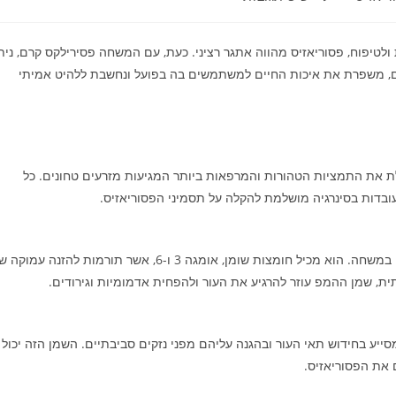
לטיפוח, פסוריאזיס מהווה אתגר רציני. כעת, עם המשחה פסירילקס קרם, נית
ם, משפרת את איכות החיים למשתמשים בה בפועל ונחשבת ללהיט אמיתי
ת את התמציות הטהורות והמרפאות ביותר המגיעות מזרעים טחונים. כל
ובדות בסינרגיה מושלמת להקלה על תסמיני הפסוריאזיס.
שמן המפ טחון (Hemp Seed Oil) הוא אחד המרכיבים המרכזיים במשחה. הוא מכיל חומצות שומן, אומגה 3 ו-6, אשר תורמות להזנה עמו
תית, שמן ההמפ עוזר להרגיע את העור ולהפחית אדמומיות וגירודים.
סייע בחידוש תאי העור ובהגנה עליהם מפני נזקים סביבתיים. השמן הזה יכול
 את הפסוריאזיס.